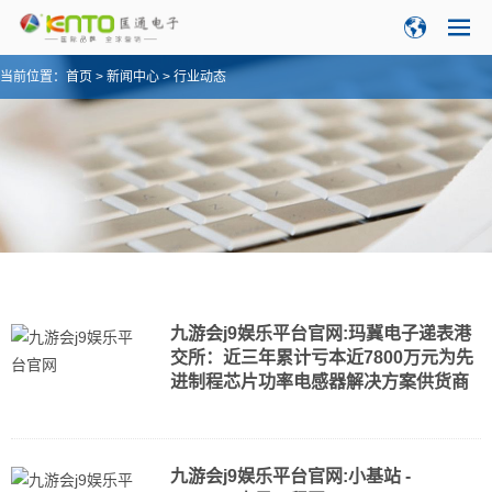
当前位置：
首页
>
新闻中心
>
行业动态
九游会j9娱乐平台官网:玛冀电子递表港
交所：近三年累计亏本近7800万元为先
进制程芯片功率电感器解决方案供货商
九游会j9娱乐平台官网:小基站 -