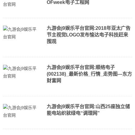
OFweek电子工程网
九游会j9娱乐平台官网:2018年亚太广告
节主视觉LOGO发布愉达电子科技赶来
围观
九游会j9娱乐平台官网:顺络电子
(002138)_最新价格_行情_走势图—东方
财富网
九游会j9娱乐平台官网:山西25座独立储
能电站织就绿电“调理网”