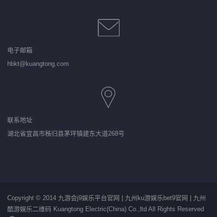
电子邮箱
hbkt@kuangtong.com
联系地址
湖北省宜昌市秭归县茅坪镇建东大道268号
Copyright © 2014
九游会j9娱乐平台官网 | 九州ku游娱乐bet9官网 | 九州
酷游娱乐二维码
Kuangtong Electric(China) Co.,ltd All Rights Reserved