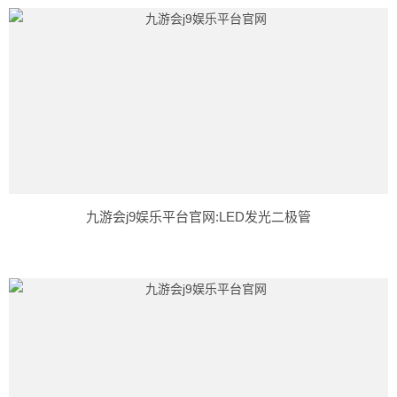
九游会j9娱乐平台官网:LED发光二极管