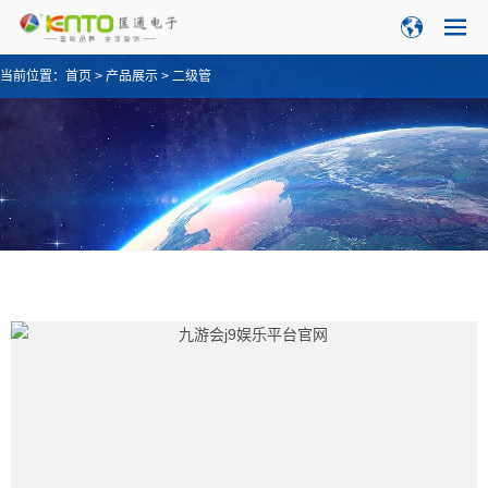
当前位置：
首页
>
产品展示
>
二级管