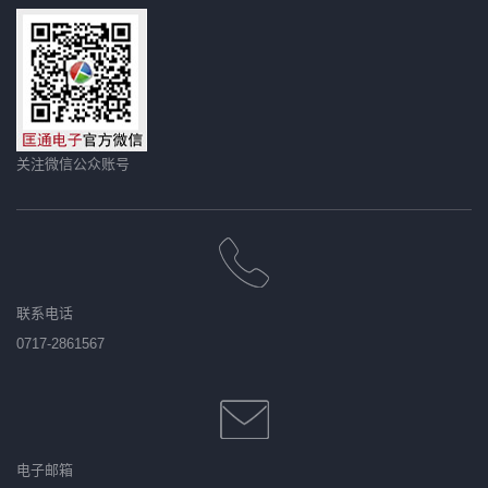
关注微信公众账号
联系电话
0717-2861567
电子邮箱