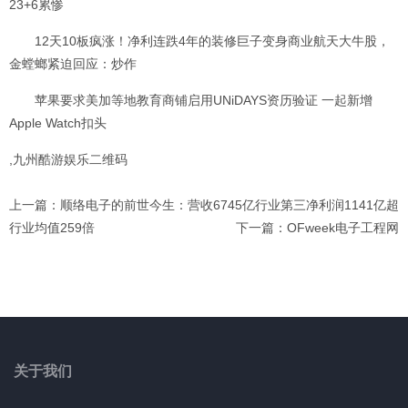
23+6累惨
12天10板疯涨！净利连跌4年的装修巨子变身商业航天大牛股，
金螳螂紧迫回应：炒作
苹果要求美加等地教育商铺启用UNiDAYS资历验证 一起新增
Apple Watch扣头
,九州酷游娱乐二维码
上一篇：顺络电子的前世今生：营收6745亿行业第三净利润1141亿超
行业均值259倍
下一篇：OFweek电子工程网
关于我们