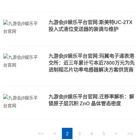
九游会j9娱乐平台官网:斯美特UC-2TX
投入式液位变送器的装调与维护
九游会j9娱乐平台官网:玛冀电子递表港
交所：近三年累计亏本近7800万元为先
进制程芯片功率电感器解决方案供货商
九游会j9娱乐平台官网:迁移率解析：解
锁原子层沉积 ZnO 晶体管态密度
<<
<
2
3
4
5
>
>>